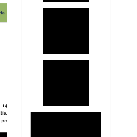
ria
é 14
šia.
e po