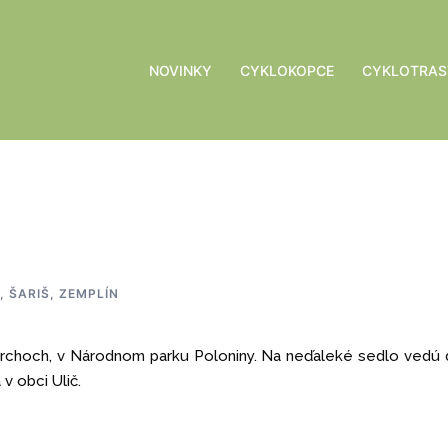
NOVINKY
CYKLOKOPCE
CYKLOTRAS
, ŠARIŠ, ZEMPLÍN
vrchoch, v Národnom parku Poloniny. Na neďaleké sedlo vedú
v obci Ulič.