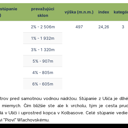
 stúpanie
prevažujúci
výška (m.n.m.)
index
kategó
)
sklon
1
2% - 2 506m
497
24,26
3
1% - 1 932m
3% - 1 320m
5% - 907m
4% - 805m
6% - 605m
ometrov pred samotnou vodnou nádržou. Stúpanie z Uliča je dlh
iernych. Čím bližšie ste ale k vrcholu, tým je cesta prud
á v Uliči i uprostred kopca v Kolbasove. Celé stúpanie vedi
ovi "Piovi" Wlachovskému.