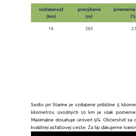
vzdialenosť
prevýšenie
priemerné
(km)
(m)
(%
14
292
2,
Sedlo pri Starine je vzdialené približne 5 kil
kilometrov, úvodných 10 km je však pomerne m
Maximálne dosahuje úroveň 9%. Občerstviť sa d
kvalitnej asfaltovej ceste. Za tip ďakujeme Ivan