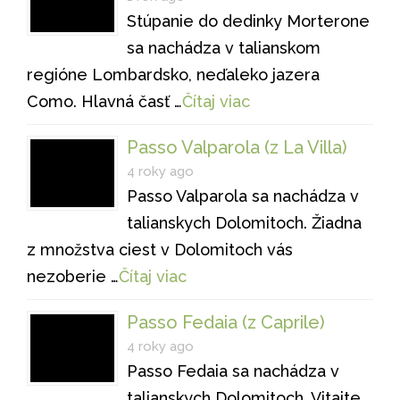
Stúpanie do dedinky Morterone
sa nachádza v talianskom
regióne Lombardsko, neďaleko jazera
Como. Hlavná časť …
Čítaj viac
Passo Valparola (z La Villa)
4 roky ago
Passo Valparola sa nachádza v
talianskych Dolomitoch. Žiadna
z množstva ciest v Dolomitoch vás
nezoberie …
Čítaj viac
Passo Fedaia (z Caprile)
4 roky ago
Passo Fedaia sa nachádza v
talianskych Dolomitoch. Vitajte