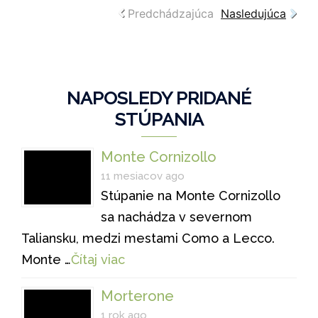
Predchádzajúca
Nasledujúca
NAPOSLEDY PRIDANÉ
STÚPANIA
Monte Cornizollo
11 mesiacov ago
Stúpanie na Monte Cornizollo
sa nachádza v severnom
Taliansku, medzi mestami Como a Lecco.
Monte …
Čítaj viac
Morterone
1 rok ago