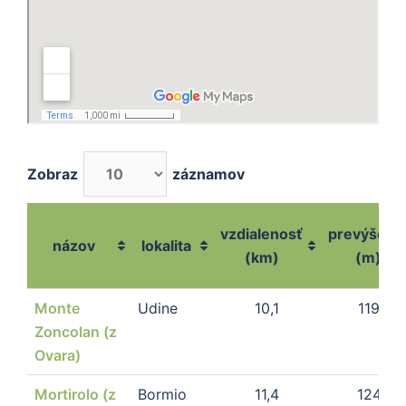
Zobraz
záznamov
vzdialenosť
prevýšeni
názov
lokalita
(km)
(m)
názov
lokalita
vzdialenosť
prevýšeni
Monte
Udine
10,1
1193
(km)
(m)
Zoncolan (z
Ovara)
Mortirolo (z
Bormio
11,4
1249