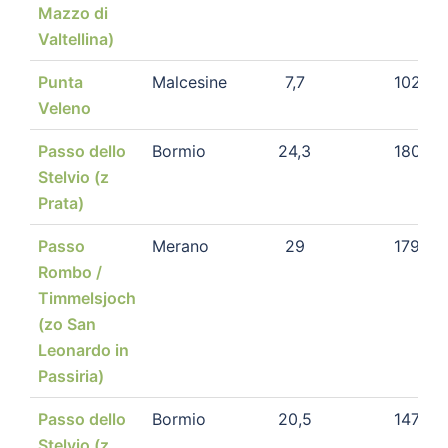
Mazzo di
Valtellina)
Punta
Malcesine
7,7
1026
Veleno
Passo dello
Bormio
24,3
1808
Stelvio (z
Prata)
Passo
Merano
29
1796
Rombo /
Timmelsjoch
(zo San
Leonardo in
Passiria)
Passo dello
Bormio
20,5
1473
Stelvio (z