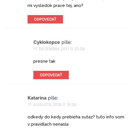
mi vysledok prave tej, ano?
ODPOVEDAŤ
Cyklokopce
píše:
11. DECEMBRA 2017 O 22:08
presne tak
ODPOVEDAŤ
Katarina
píše:
17. AUGUSTA 2018 O 19:26
odkedy do kedy prebieha sutaz? tuto info som
v pravidlach nenasla