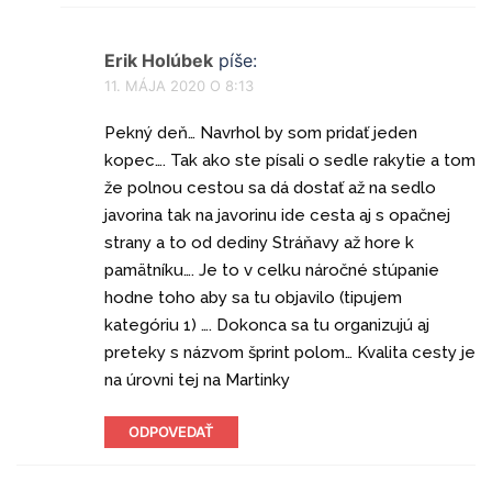
Erik Holúbek
píše:
11. MÁJA 2020 O 8:13
Pekný deň… Navrhol by som pridať jeden
kopec…. Tak ako ste písali o sedle rakytie a tom
že polnou cestou sa dá dostať až na sedlo
javorina tak na javorinu ide cesta aj s opačnej
strany a to od dediny Stráňavy až hore k
pamätníku…. Je to v celku náročné stúpanie
hodne toho aby sa tu objavilo (tipujem
kategóriu 1) …. Dokonca sa tu organizujú aj
preteky s názvom šprint polom… Kvalita cesty je
na úrovni tej na Martinky
ODPOVEDAŤ