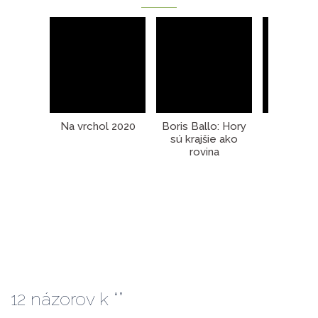
Na vrchol 2020
Boris Ballo: Hory
Vyhodno
sú krajšie ako
súťaže Na
rovina
201
12 názorov k “
”