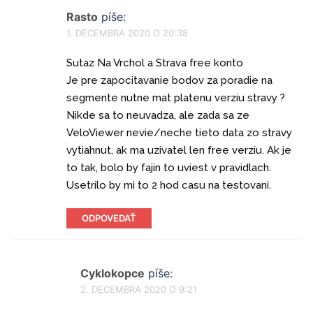
Rasto
píše:
1. DECEMBRA 2020 O 20:38
Sutaz Na Vrchol a Strava free konto
Je pre zapocitavanie bodov za poradie na
segmente nutne mat platenu verziu stravy ?
Nikde sa to neuvadza, ale zada sa ze
VeloViewer nevie/neche tieto data zo stravy
vytiahnut, ak ma uzivatel len free verziu. Ak je
to tak, bolo by fajin to uviest v pravidlach.
Usetrilo by mi to 2 hod casu na testovani.
ODPOVEDAŤ
Cyklokopce
píše:
2. DECEMBRA 2020 O 9:21