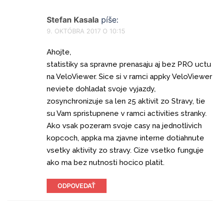
Stefan Kasala
píše:
9. OKTÓBRA 2017 O 10:15
Ahojte,
statistiky sa spravne prenasaju aj bez PRO uctu
na VeloViewer. Sice si v ramci appky VeloViewer
neviete dohladat svoje vyjazdy,
zosynchronizuje sa len 25 aktivit zo Stravy, tie
su Vam spristupnene v ramci activities stranky.
Ako vsak pozeram svoje casy na jednotlivich
kopcoch, appka ma zjavne interne dotiahnute
vsetky aktivity zo stravy. Cize vsetko funguje
ako ma bez nutnosti hocico platit.
ODPOVEDAŤ