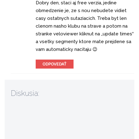
Dobry den, staci aj free verzia, jedine
obmedzenie je, ze s nou nebudete vidiet
casy ostatnych sutaziacich. Treba byt len
clenom nasho klubu na strave a potom na
stranke veloviewer kliknut na „update times“
a vsetky segmenty ktore mate prejdene sa
vam automaticky nacitaju 😉
ODPOVEDAŤ
Diskusia: