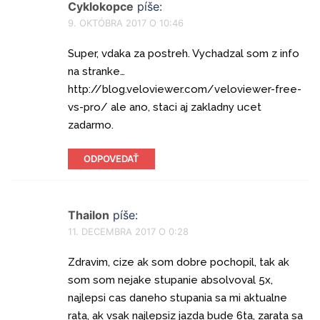
Cyklokopce
píše:
9. OKTÓBRA 2017 O 10:46
Super, vdaka za postreh. Vychadzal som z info
na stranke…
http://blog.veloviewer.com/veloviewer-free-
vs-pro/ ale ano, staci aj zakladny ucet
zadarmo.
ODPOVEDAŤ
Thailon
píše:
11. DECEMBRA 2017 O 0:28
Zdravim, cize ak som dobre pochopil, tak ak
som som nejake stupanie absolvoval 5x,
najlepsi cas daneho stupania sa mi aktualne
rata, ak vsak najlepsiz jazda bude 6ta, zarata sa