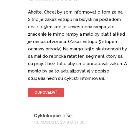
Ahojte. Chcel by som informovat o tom ze na
Sitno je zakaz vstupu na bicykli na posledom
cca 1-1,5km kde je umiestnena rampa ,ale
znacenie je mimo rampy a malo by platit aj ked
je rampa otvorena. (Zakaz vstupu 5 stupen
ochrany prirody) Na margo tejto skutocnosti by
sa mal do rebricka ratat len segment ktory sa
da prejst bez toho aby sme porusovali zakon. A
mohlo by sa to aktualizovat aj v popise
stupania nech su cyklisti informovaní.
ODPOVEDAŤ
Cyklokopce
píše:
10. AUGUSTA 2019 O 21:00