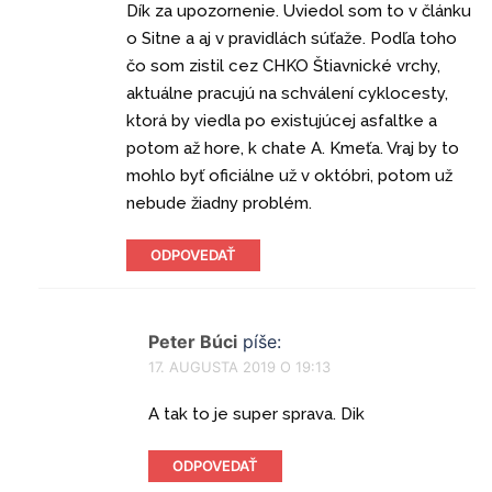
Dík za upozornenie. Uviedol som to v článku
o Sitne a aj v pravidlách súťaže. Podľa toho
čo som zistil cez CHKO Štiavnické vrchy,
aktuálne pracujú na schválení cyklocesty,
ktorá by viedla po existujúcej asfaltke a
potom až hore, k chate A. Kmeťa. Vraj by to
mohlo byť oficiálne už v októbri, potom už
nebude žiadny problém.
ODPOVEDAŤ
Peter Búci
píše:
17. AUGUSTA 2019 O 19:13
A tak to je super sprava. Dik
ODPOVEDAŤ