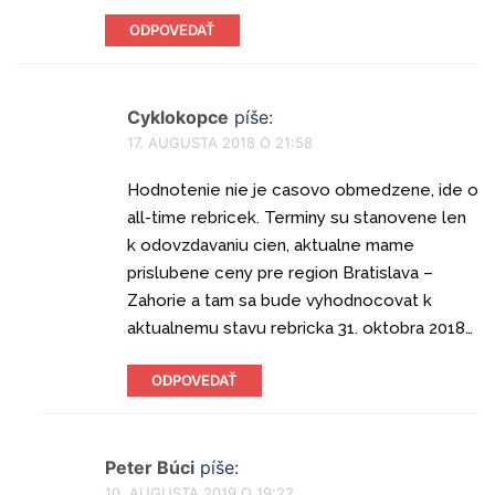
ODPOVEDAŤ
Cyklokopce
píše:
17. AUGUSTA 2018 O 21:58
Hodnotenie nie je casovo obmedzene, ide o
all-time rebricek. Terminy su stanovene len
k odovzdavaniu cien, aktualne mame
prislubene ceny pre region Bratislava –
Zahorie a tam sa bude vyhodnocovat k
aktualnemu stavu rebricka 31. oktobra 2018…
ODPOVEDAŤ
Peter Búci
píše:
10. AUGUSTA 2019 O 19:22