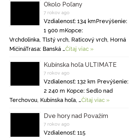
Okolo Poľany
7 rokov ago
Vzdialenosť: 134 kmPrevýšenie:
1 900 mKopce:
Vrchdolinka, Tlstý vrch, Raticový vrch, Horná
MičináTrasa: Banská …
Čítaj viac »
Kubínska hoľa ULTIMATE
7 rokov ago
Vzdialenosť: 132 km Prevýšenie:
2 240 m Kopce: Sedlo nad
Terchovou, Kubínska hoľa, …
Čítaj viac »
Dve hory nad Považím
7 rokov ago
Vzdialenosť: 115