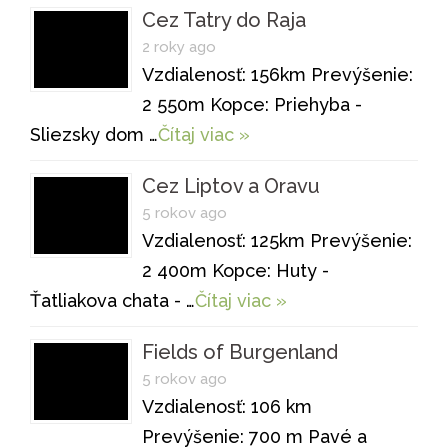
Cez Tatry do Raja
2 roky ago
Vzdialenosť: 156km Prevýšenie:
2 550m Kopce: Priehyba -
Sliezsky dom …
Čítaj viac »
Cez Liptov a Oravu
5 rokov ago
Vzdialenosť: 125km Prevýšenie:
2 400m Kopce: Huty -
Ťatliakova chata - …
Čítaj viac »
Fields of Burgenland
5 rokov ago
Vzdialenosť: 106 km
Prevýšenie: 700 m Pavé a