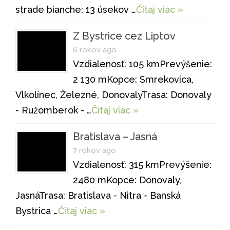
strade bianche: 13 úsekov …
Čítaj viac »
Z Bystrice cez Liptov
6 rokov ago
Vzdialenosť: 105 kmPrevýšenie:
2 130 mKopce: Smrekovica,
Vlkolínec, Železné, DonovalyTrasa: Donovaly
- Ružomberok - …
Čítaj viac »
Bratislava – Jasná
7 rokov ago
Vzdialenosť: 315 kmPrevýšenie:
2480 mKopce: Donovaly,
JasnáTrasa: Bratislava - Nitra - Banská
Bystrica …
Čítaj viac »