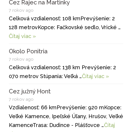
Cez Rajec na Martinky
7 rokov ago
Celková vzdialenosť: 108 kmPrevýšenie: 2
128 metrovKopce: Fačkovské sedlo, Vrické …
Čítaj viac »
Okolo Ponitria
7 rokov ago
Celková vzdialenosť: 138 km Prevýšenie: 2
070 metrov Stúpania: Veľká …
Čítaj viac »
Cez južný Hont
7 rokov ago
Vzdialenosť: 66 kmPrevýšenie: 920 mKopce:
Veľké Kamence, Ipeľské Úľany, Hrušov, Veľké
KamenceTrasa: Dudince - Plášťovce …
Čítaj