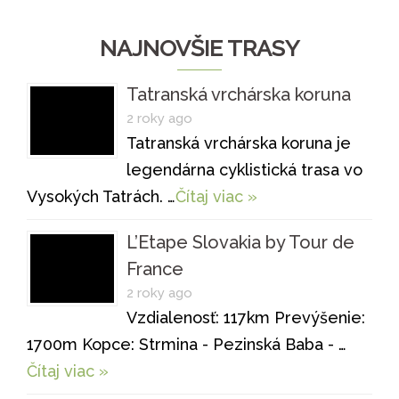
NAJNOVŠIE TRASY
Tatranská vrchárska koruna
2 roky ago
Tatranská vrchárska koruna je
legendárna cyklistická trasa vo
Vysokých Tatrách. …
Čítaj viac »
L’Etape Slovakia by Tour de
France
2 roky ago
Vzdialenosť: 117km Prevýšenie:
1700m Kopce: Strmina - Pezinská Baba - …
Čítaj viac »