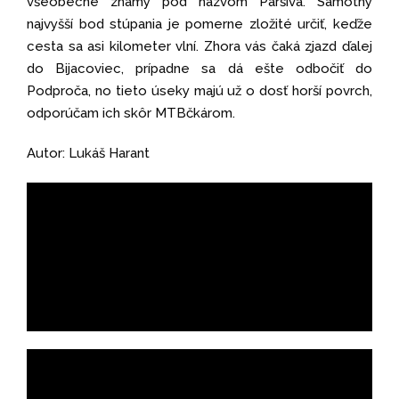
všeobecne známy pod názvom Paršivá. Samotný
najvyšší bod stúpania je pomerne zložité určiť, keďže
cesta sa asi kilometer vlní. Zhora vás čaká zjazd ďalej
do Bijacoviec, prípadne sa dá ešte odbočiť do
Podproča, no tieto úseky majú už o dosť horší povrch,
odporúčam ich skôr MTBčkárom.
Autor: Lukáš Harant