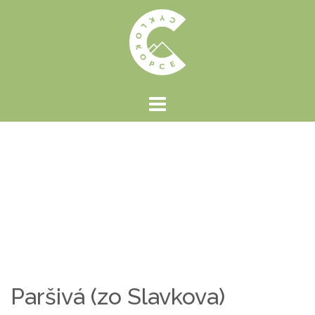
Preskočiť
na
obsah
Paršivá (zo Slavkova)