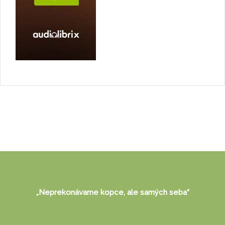
„Neprekonávame kopce, ale samých seba“