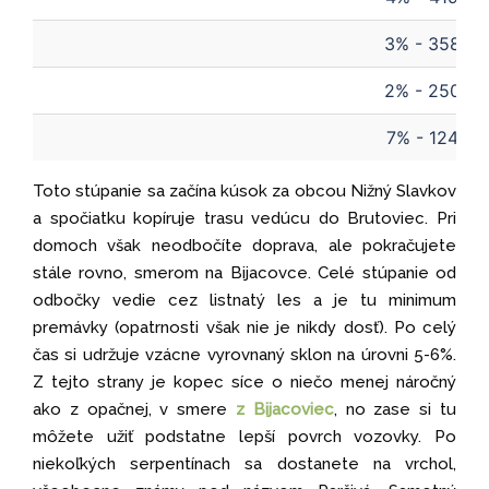
3% - 358m
2% - 250m
7% - 124m
Toto stúpanie sa začína kúsok za obcou Nižný Slavkov
a spočiatku kopíruje trasu vedúcu do Brutoviec. Pri
domoch však neodbočíte doprava, ale pokračujete
stále rovno, smerom na Bijacovce. Celé stúpanie od
odbočky vedie cez listnatý les a je tu minimum
premávky (opatrnosti však nie je nikdy dosť). Po celý
čas si udržuje vzácne vyrovnaný sklon na úrovni 5-6%.
Z tejto strany je kopec síce o niečo menej náročný
ako z opačnej, v smere
z Bijacoviec
, no zase si tu
môžete užiť podstatne lepší povrch vozovky. Po
niekoľkých serpentínach sa dostanete na vrchol,