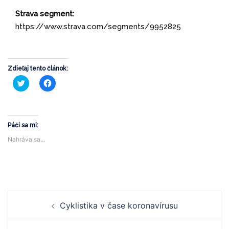
Strava segment:
https://www.strava.com/segments/9952825
Zdieľaj tento článok:
Kliknite
Kliknite
pre
pre
zdieľanie
zdieľanie
na
na
službe
Facebooku(Otvorí
Twitter(Otvorí
sa
sa
v
v
novom
Páči sa mi:
novom
okne)
okne)
Nahráva sa...
Navigácia
Cyklistika v čase koronavírusu
článkami