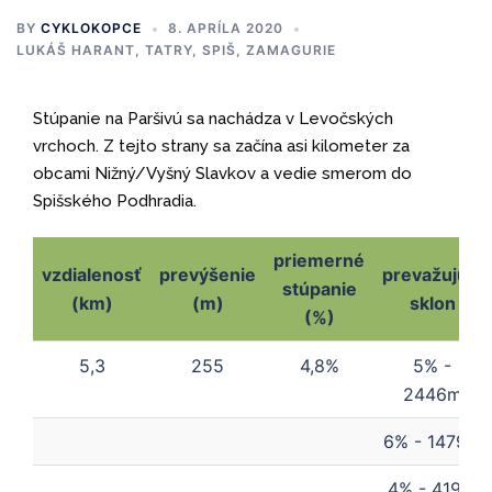
BY
CYKLOKOPCE
8. APRÍLA 2020
LUKÁŠ HARANT
,
TATRY, SPIŠ, ZAMAGURIE
Stúpanie na Paršivú sa nachádza v Levočských
vrchoch. Z tejto strany sa začína asi kilometer za
obcami Nižný/Vyšný Slavkov a vedie smerom do
Spišského Podhradia.
priemerné
vzdialenosť
prevýšenie
prevažujúci
stúpanie
(km)
(m)
sklon
(%)
vzdialenosť
prevýšenie
priemerné
prevažujúci
5,3
255
4,8%
5% -
(km)
(m)
stúpanie
sklon
2446m
(%)
6% - 1479m
4% - 419m