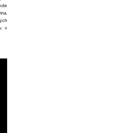
 kde
ina,
ných
v, v