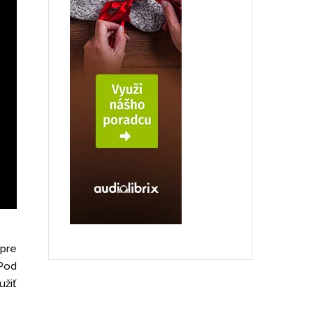
 pre
 Pod
užiť