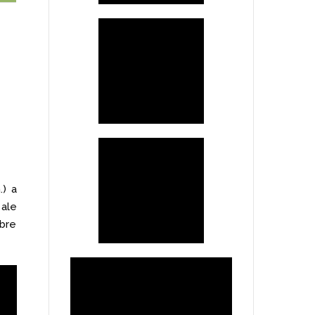
.) a
 ale
obre