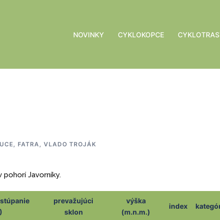
NOVINKY
CYKLOKOPCE
CYKLOTRAS
UCE, FATRA
,
VLADO TROJÁK
 pohorí Javorníky.
 stúpanie
prevažujúci
výška
index
kategó
)
sklon
(m.n.m.)