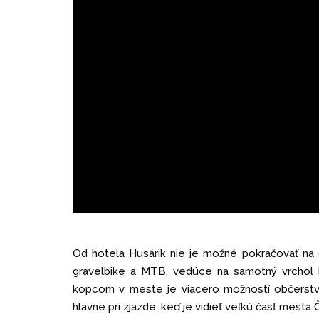
Od hotela Husárik nie je možné pokračovať na
gravelbike a MTB, vedúce na samotný vrchol k
kopcom v meste je viacero možností občerstve
hlavne pri zjazde, keď je vidieť veľkú časť mesta 