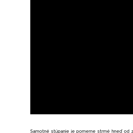
Samotné stúpanie je pomerne strmé hneď od za