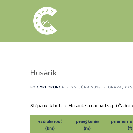
Preskočiť
na
obsah
Husárik
BY
CYKLOKOPCE
25. JÚNA 2018
ORAVA, KYS
Stúpanie k hotelu Husárik sa nachádza pri Čadci, v
vzdialenosť
prevýšenie
priemerné
(km)
(m)
(%