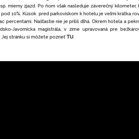
esp. mierny zjazd. Po ňom však nasleduje záverečný kilometer,
 pod 10%. Kúsok pred parkoviskom k hotelu je veľmi krátka rov
c percentami. Našťastie nie je príliš dlhá. Okrem hotela a pek
dsko-Javornícka magistrála, v zime upravovaná pre bežkáro
 Jej stránku si môžete pozrieť
TU
.