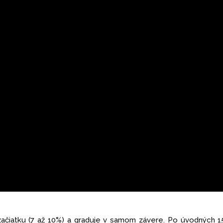
čiatku (7 až 10%) a graduje v samom závere. Po úvodných 1