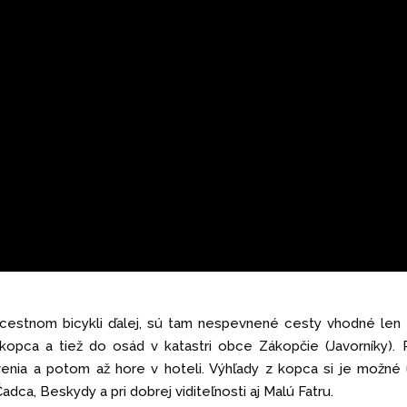
 cestnom bicykli ďalej, sú tam nespevnené cesty vhodné len
opca a tiež do osád v katastri obce Zákopčie (Javorníky).
nia a potom až hore v hoteli. Výhľady z kopca si je možné 
Čadca, Beskydy a pri dobrej viditeľnosti aj Malú Fatru.