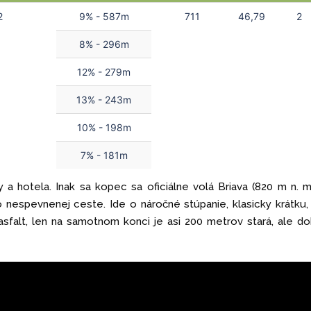
2
9% - 587m
711
46,79
2
8% - 296m
12% - 279m
13% - 243m
10% - 198m
7% - 181m
 hotela. Inak sa kopec sa oficiálne volá Briava (820 m n. m
o nespevnenej ceste. Ide o náročné stúpanie, klasicky krátku,
 asfalt, len na samotnom konci je asi 200 metrov stará, ale d