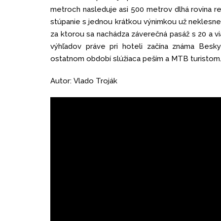
metroch nasleduje asi 500 metrov dlhá rovina r
stúpanie s jednou krátkou výnimkou už neklesne
za ktorou sa nachádza záverečná pasáž s 20 a via
výhľadov práve pri hoteli začína známa Besky
ostatnom období slúžiaca peším a MTB turistom.
Autor: Vlado Troják