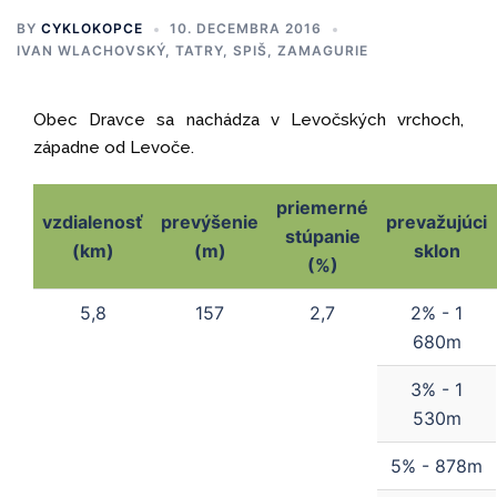
BY
CYKLOKOPCE
10. DECEMBRA 2016
IVAN WLACHOVSKÝ
,
TATRY, SPIŠ, ZAMAGURIE
Obec Dravce sa nachádza v Levočských vrchoch,
západne od Levoče.
priemerné
vzdialenosť
prevýšenie
prevažujúci
stúpanie
(km)
(m)
sklon
(%)
5,8
157
2,7
2% - 1
680m
3% - 1
530m
5% - 878m