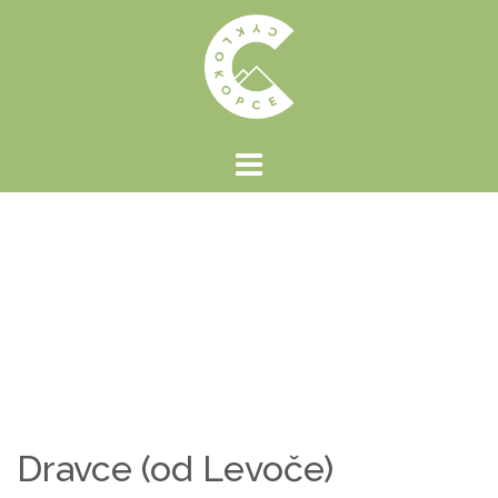
Preskočiť
na
obsah
Dravce (od Levoče)