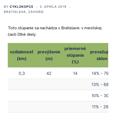
BY
CYKLOKOPCE
3. APRÍLA 2019
BRATISLAVA, ZÁHORIE
Toto stúpanie sa nachádza v Bratislave, v mestskej
časti Dlhé diely.
priemerné
vzdialenosť
prevýšenie
prevažujúci
stúpanie
(km)
(m)
sklon
(%)
vzdialenosť
prevýšenie
priemerné
prevažujúci
0,3
42
14
14% - 79m
(km)
(m)
stúpanie
sklon
(%)
13% - 68m
10% - 30m
11% - 26m