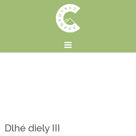
Preskočiť
na
obsah
Dlhé diely III