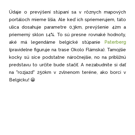
Údaje o prevýšení stúpaní sa v rôznych mapových
portáloch mierne líšia. Ale keď ich spriemerujem, táto
ulica dosahuje parametre 0,3km, prevýšenie 42m a
priemerný sklon 14%. To sú presne rovnaké hodnoty,
aké má legendárne belgické stúpanie
Paterberg
(pravidelne figuruje na trase Okolo Flámska). Tamojšie
kocky sú síce podstatne náročnejšie, no na približnú
predstavu to určite bude stačiť. A nezabudnite si dať
na "rozjazd" 250km v zvlnenom teréne, ako borci v
Belgicku! 😀