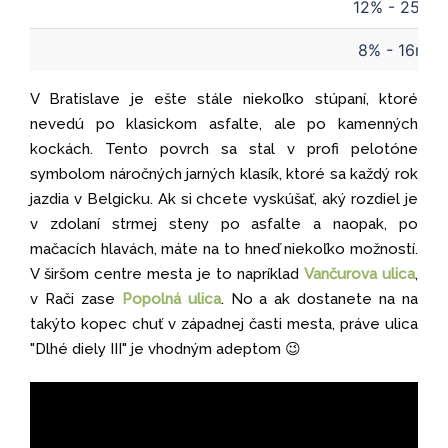
12% - 25m
8% - 16m
V Bratislave je ešte stále niekoľko stúpaní, ktoré
nevedú po klasickom asfalte, ale po kamenných
kockách. Tento povrch sa stal v profi pelotóne
symbolom náročných jarných klasík, ktoré sa každý rok
jazdia v Belgicku. Ak si chcete vyskúšať, aký rozdiel je
v zdolaní strmej steny po asfalte a naopak, po
mačacích hlavách, máte na to hneď niekoľko možností.
V širšom centre mesta je to napríklad
Vančurova ulica
,
v Rači zase
Popolná ulica
. No a ak dostanete na na
takýto kopec chuť v západnej časti mesta, práve ulica
"Dlhé diely III" je vhodným adeptom 😉