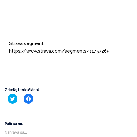
Strava segment:
https://www.strava.com/segments/11757269
Zdieľaj tento článok:
Kliknite
Kliknite
pre
pre
zdieľanie
zdieľanie
na
na
službe
Facebooku(Otvorí
Twitter(Otvorí
sa
sa
v
v
novom
Páči sa mi:
novom
okne)
okne)
Nahráva sa...