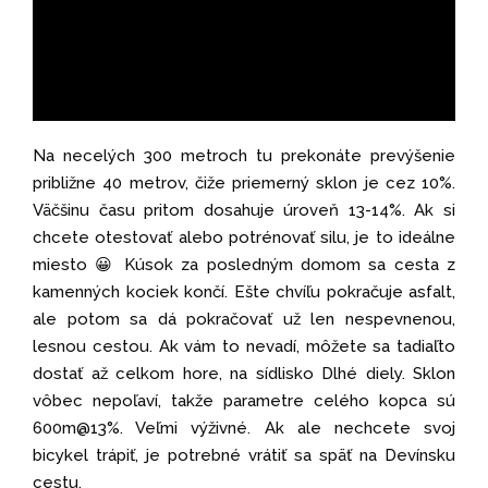
Na necelých 300 metroch tu prekonáte prevýšenie
približne 40 metrov, čiže priemerný sklon je cez 10%.
Väčšinu času pritom dosahuje úroveň 13-14%. Ak si
chcete otestovať alebo potrénovať silu, je to ideálne
miesto 😀 Kúsok za posledným domom sa cesta z
kamenných kociek končí. Ešte chvíľu pokračuje asfalt,
ale potom sa dá pokračovať už len nespevnenou,
lesnou cestou. Ak vám to nevadí, môžete sa tadiaľto
dostať až celkom hore, na sídlisko Dlhé diely. Sklon
vôbec nepoľaví, takže parametre celého kopca sú
600m@13%. Veľmi výživné. Ak ale nechcete svoj
bicykel trápiť, je potrebné vrátiť sa späť na Devínsku
cestu.