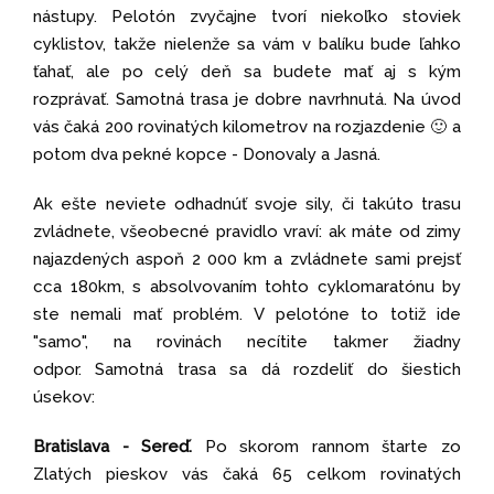
nástupy. Pelotón zvyčajne tvorí niekoľko stoviek
cyklistov, takže nielenže sa vám v balíku bude ľahko
ťahať, ale po celý deň sa budete mať aj s kým
rozprávať. Samotná trasa je dobre navrhnutá. Na úvod
vás čaká 200 rovinatých kilometrov na rozjazdenie 🙂 a
potom dva pekné kopce - Donovaly a Jasná.
Ak ešte neviete odhadnúť svoje sily, či takúto trasu
zvládnete, všeobecné pravidlo vraví: ak máte od zimy
najazdených aspoň 2 000 km a zvládnete sami prejsť
cca 180km, s absolvovaním tohto cyklomaratónu by
ste nemali mať problém. V pelotóne to totiž ide
"samo", na rovinách necítite takmer žiadny
odpor. Samotná trasa sa dá rozdeliť do šiestich
úsekov:
Bratislava - Sereď.
Po skorom rannom štarte zo
Zlatých pieskov vás čaká 65 celkom rovinatých