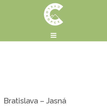
Preskočiť
na
obsah
Bratislava – Jasná