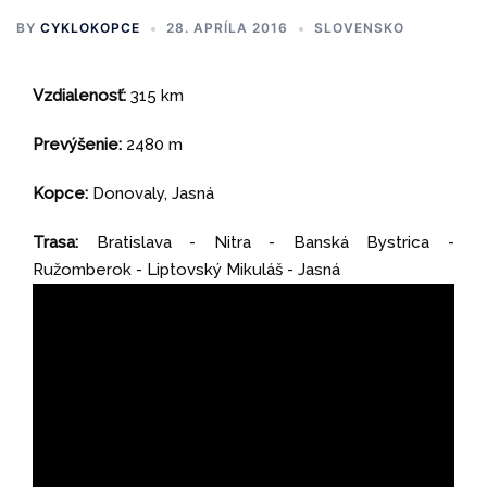
BY
CYKLOKOPCE
28. APRÍLA 2016
SLOVENSKO
Vzdialenosť:
315 km
Prevýšenie:
2480 m
Kopce:
Donovaly, Jasná
Trasa:
Bratislava - Nitra - Banská Bystrica -
Ružomberok - Liptovský Mikuláš - Jasná