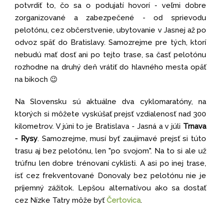
potvrdiť to, čo sa o podujatí hovorí - veľmi dobre
zorganizované a zabezpečené - od sprievodu
pelotónu, cez občerstvenie, ubytovanie v Jasnej až po
odvoz späť do Bratislavy. Samozrejme pre tých, ktorí
nebudú mať dosť ani po tejto trase, sa časť pelotónu
rozhodne na druhý deň vrátiť do hlavného mesta opäť
na bikoch 😉
Na Slovensku sú aktuálne dva cyklomaratóny, na
ktorých si môžete vyskúšať prejsť vzdialenosť nad 300
kilometrov. V júni to je Bratislava - Jasná a v júli
Trnava
- Rysy
. Samozrejme, musí byť zaujímavé prejsť si túto
trasu aj bez pelotónu, len "po svojom". Na to si ale už
trúfnu len dobre trénovaní cyklisti. A asi po inej trase,
ísť cez frekventované Donovaly bez pelotónu nie je
príjemný zážitok. Lepšou alternatívou ako sa dostať
cez Nízke Tatry môže byť
Čertovica
.