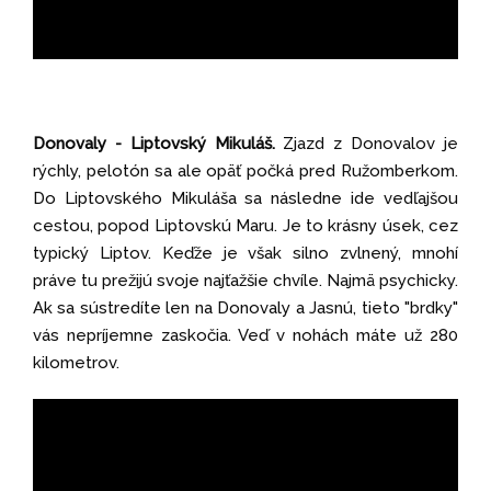
Donovaly - Liptovský Mikuláš.
Zjazd z Donovalov je
rýchly, pelotón sa ale opäť počká pred Ružomberkom.
Do Liptovského Mikuláša sa následne ide vedľajšou
cestou, popod Liptovskú Maru. Je to krásny úsek, cez
typický Liptov. Keďže je však silno zvlnený, mnohí
práve tu prežijú svoje najťažšie chvíle. Najmä psychicky.
Ak sa sústredíte len na Donovaly a Jasnú, tieto "brdky"
vás nepríjemne zaskočia. Veď v nohách máte už 280
kilometrov.