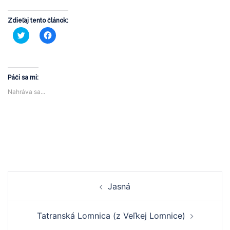
Zdieľaj tento článok:
Kliknite
Kliknite
pre
pre
zdieľanie
zdieľanie
na
na
službe
Facebooku(Otvorí
Twitter(Otvorí
sa
sa
v
v
novom
Páči sa mi:
novom
okne)
okne)
Nahráva sa...
Navigácia
Jasná
článkami
Tatranská Lomnica (z Veľkej Lomnice)