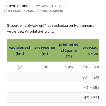
BY
CYKLOKOPCE
22. APRÍLA 2020
JÁN LEŠKO
,
KOŠICE, ŠARIŠ, ZEMPLÍN
Stúpanie na Bykov grúň sa nachádza pri Humennom,
vedie cez Vihorlatské vrchy.
priemerné
vzdialenosť
prevýšenie
prevažujúci
stúpanie
(km)
(m)
sklon
(%)
vzdialenosť
prevýšenie
priemerné
prevažujúci
7,2
390
5,4%
5% - 1630m
(km)
(m)
stúpanie
sklon
(%)
6% - 1200m
7% - 883m
4% - 771m