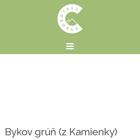
Preskočiť
na
obsah
Bykov grúň (z Kamienky)