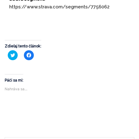
https://www.strava.com/segments/7756062
Zdieľaj tento článok:
Kliknite
Kliknite
pre
pre
zdieľanie
zdieľanie
na
na
službe
Facebooku(Otvorí
Twitter(Otvorí
sa
sa
v
v
novom
Páči sa mi:
novom
okne)
okne)
Nahráva sa...