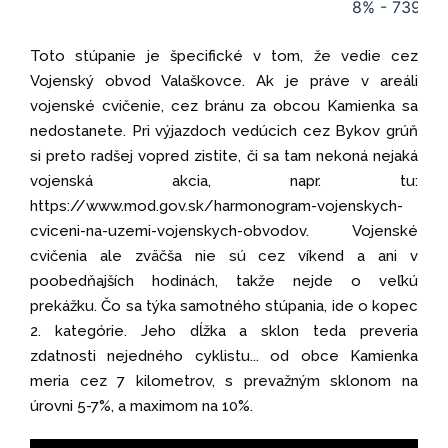
8% - 739m
Toto stúpanie je špecifické v tom, že vedie cez
Vojenský obvod Valaškovce. Ak je práve v areáli
vojenské cvičenie, cez bránu za obcou Kamienka sa
nedostanete. Pri výjazdoch vedúcich cez Bykov grúň
si preto radšej vopred zistite, či sa tam nekoná nejaká
vojenská akcia, napr. tu:
https://www.mod.gov.sk/harmonogram-vojenskych-
cviceni-na-uzemi-vojenskych-obvodov. Vojenské
cvičenia ale zväčša nie sú cez víkend a ani v
poobedňajších hodinách, takže nejde o veľkú
prekážku. Čo sa týka samotného stúpania, ide o kopec
2. kategórie. Jeho dĺžka a sklon teda preveria
zdatnosti nejedného cyklistu... od obce Kamienka
meria cez 7 kilometrov, s prevažným sklonom na
úrovni 5-7%, a maximom na 10%.