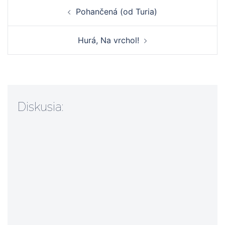
Navigácia
Pohančená (od Turia)
článkami
Hurá, Na vrchol!
Diskusia: