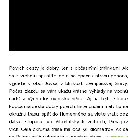
Povrch cesty je dobrý, len s občasnými trhlinkami. Ak
sa z vrcholu spustíte dole na opačnú stranu pohoria,
vyjdete v obci Jovsa, v blízkosti Zemplínskej Šíravy.
Počas zjazdu sa vám ukážu krásne výhľady na vodnú
nádrž a Východoslovenskú nížinu. Aj na tejto strane
kopca má cesta dobrý povrch. Ešte pridám malý tip na
okružnú trasu, späť do Humenného sa viete vrátiť cez
ďalšie stúpanie vo Vihorlatských vrchoch, Pirnagov
vrch. Celá okružná trasa má cca 50 kilometrov. Ak sa
na Bykov grúň vyberiete z opačnej strany,
v smere z