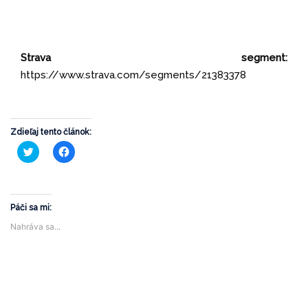
Strava segment:
https://www.strava.com/segments/21383378
Zdieľaj tento článok:
Kliknite
Kliknite
pre
pre
zdieľanie
zdieľanie
na
na
službe
Facebooku(Otvorí
Twitter(Otvorí
sa
sa
v
v
novom
Páči sa mi:
novom
okne)
okne)
Nahráva sa...