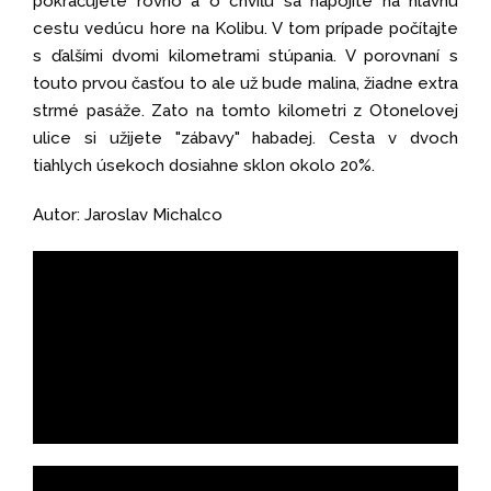
pokračujete rovno a o chvíľu sa napojíte na hlavnú
cestu vedúcu hore na Kolibu. V tom prípade počítajte
s ďalšími dvomi kilometrami stúpania. V porovnaní s
touto prvou časťou to ale už bude malina, žiadne extra
strmé pasáže. Zato na tomto kilometri z Otonelovej
ulice si užijete "zábavy" habadej. Cesta v dvoch
tiahlych úsekoch dosiahne sklon okolo 20%.
Autor: Jaroslav Michalco