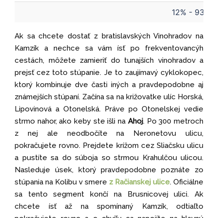
12% - 93m
Ak sa chcete dostať z bratislavských Vinohradov na
Kamzík a nechce sa vám ísť po frekventovancýh
cestách, môžete zamieriť do tunajších vinohradov a
prejsť cez toto stúpanie. Je to zaujímavý cyklokopec,
ktorý kombinuje dve časti iných a pravdepodobne aj
známejších stúpaní. Začína sa na križovatke ulíc Horská,
Lipovinová a Otonelská. Práve po Otonelskej vedie
strmo nahor, ako keby ste išli na
Ahoj
. Po 300 metroch
z nej ale neodbočíte na Neronetovu ulicu,
pokračujete rovno. Prejdete krížom cez Sliačsku ulicu
a pustíte sa do súboja so strmou Krahulčou ulicou.
Nasleduje úsek, ktorý pravdepodobne poznáte zo
stúpania na Kolibu v smere
z Račianskej ulice
. Oficiálne
sa tento segment končí na Brusnicovej ulici. Ak
chcete ísť až na spomínaný Kamzík, odtiaľto