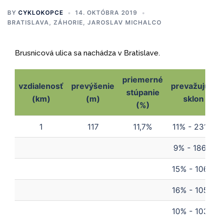
BY
CYKLOKOPCE
14. OKTÓBRA 2019
BRATISLAVA, ZÁHORIE
,
JAROSLAV MICHALCO
Brusnicová ulica sa nachádza v Bratislave.
priemerné
vzdialenosť
prevýšenie
prevažujúci
stúpanie
(km)
(m)
sklon
(%)
vzdialenosť
prevýšenie
priemerné
prevažujúci
1
117
11,7%
11% - 231m
(km)
(m)
stúpanie
sklon
(%)
9% - 186m
15% - 106m
16% - 105m
10% - 103m