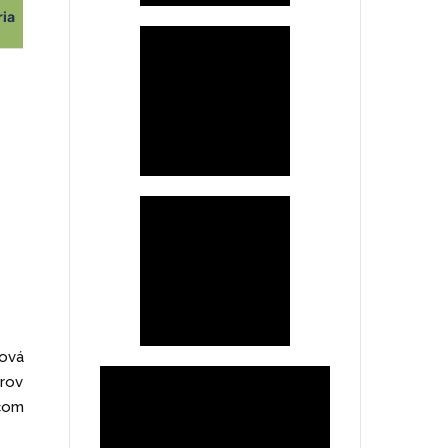
ria
vová
trov
 čom