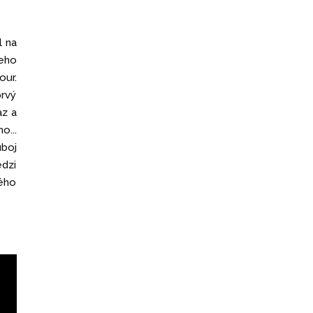
l na
eho
our.
prvý
az a
o...
boj
edzi
tého