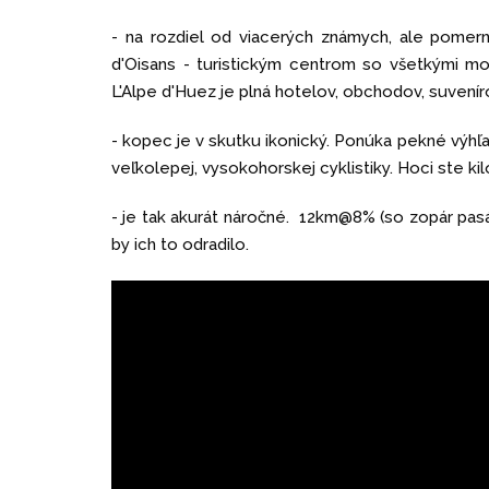
- na rozdiel od viacerých známych, ale pomer
d'Oisans - turistickým centrom so všetkými m
L'Alpe d'Huez je plná hotelov, obchodov, suvení
- kopec je v skutku ikonický. Ponúka pekné výhľa
veľkolepej, vysokohorskej cyklistiky. Hoci ste k
- je tak akurát náročné. 12km@8% (so zopár pasáž
by ich to odradilo.