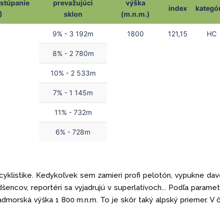
stúpanie
prevažujúci
výška
index
kategó
)
sklon
(m.n.m.)
1
9% - 3 192m
1800
121,15
HC
8% - 2 780m
10% - 2 533m
7% - 1 145m
11% - 732m
6% - 728m
j cyklistike. Kedykoľvek sem zamieri profi pelotón, vypukne da
šencov, reportéri sa vyjadrujú v superlatívoch... Podľa parame
admorská výška 1 800 m.n.m. To je skôr taký alpský priemer. V