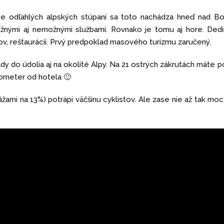
ne odľahlých alpských stúpaní sa toto nachádza hneď nad B
ožnými aj nemožnými službami. Rovnako je tomu aj hore. Ded
rov, reštaurácií. Prvý predpoklad masového turizmu zaručený.
dy do údolia aj na okolité Alpy. Na 21 ostrých zákrutách máte p
ilometer od hotela 🙂
ami na 13%) potrápi väčšinu cyklistov. Ale zase nie až tak moc