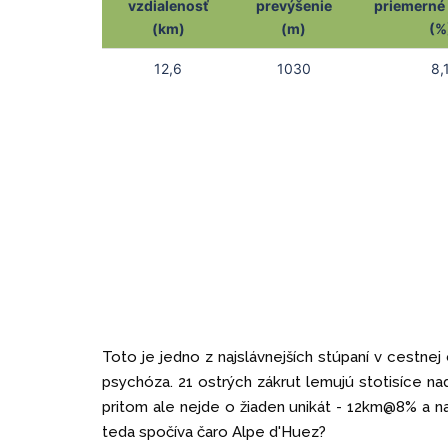
vzdialenosť
prevýšenie
priemerné 
(km)
(m)
(%
12,6
1030
8,
Toto je jedno z najslávnejších stúpaní v cestne
psychóza. 21 ostrých zákrut lemujú stotisíce nad
pritom ale nejde o žiaden unikát - 12km@8% a n
teda spočíva čaro Alpe d'Huez?