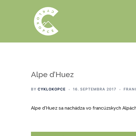
Preskočiť
na
obsah
Alpe d’Huez
BY
CYKLOKOPCE
16. SEPTEMBRA 2017
FRAN
Alpe d'Huez sa nachádza vo francúzskych Alpách,