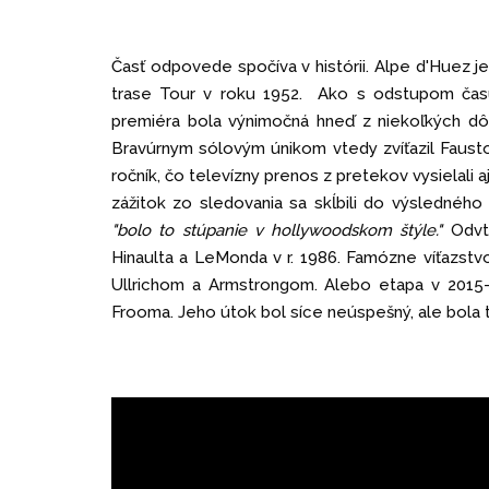
Časť odpovede spočíva v histórii. Alpe d'Huez je 
trase Tour v roku 1952. Ako s odstupom času
premiéra bola výnimočná hneď z niekoľkých dôv
Bravúrnym sólovým únikom vtedy zvíťazil Fausto 
ročník, čo televízny prenos z pretekov vysielali
zážitok zo sledovania sa skĺbili do výsledného
"bolo to stúpanie v hollywoodskom štýle."
Odvte
Hinaulta a LeMonda v r. 1986. Famózne víťazstvo 
Ullrichom a Armstrongom. Alebo etapa v 2015-
Frooma. Jeho útok bol síce neúspešný, ale bola 