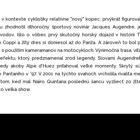
v kontexte cyklistiky relatívne "nový" kopec, prvýkrát figurova
 zhodnotil dlhoročný športový novinár Jacques Augendre, j
odov. Išlo o vôbec prvý skutočný horský dojazd v histórii T
Coppi a žltý dres si doniesol až do Paríža. A zároveň to bol 
 aj s použitím kameramanov na motocykloch. Výnimočná trasa, víť
 efektu, ktorý predznamenal zrod legendy. Slovami Augendreh
dy akoby Alpe d'Huez priťahoval veľké momenty. Skrytý sú
Pantaniho v '97. V 2001 na týchto svahoch vrcholila rivalita m
tom, keď mal Nairo Quintana poslednú šancu vyzliecť zo žl
to veľká show.